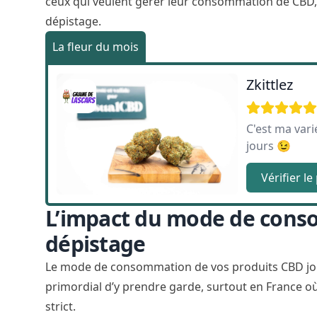
ceux qui veulent gérer leur consommation de CBD,
dépistage.
La fleur du mois
Zkittlez
C'est ma vari
jours 😉
Vérifier le
L’impact du mode de cons
dépistage
Le mode de consommation de vos produits CBD joue 
primordial d’y prendre garde, surtout en France o
strict.