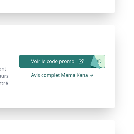
Voir le code promo
CBD
ont
Avis complet Mama Kana
→
eurs
ntré