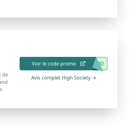
Voir le code promo
CBD
s de
Avis complet High Society
→
uand
r.