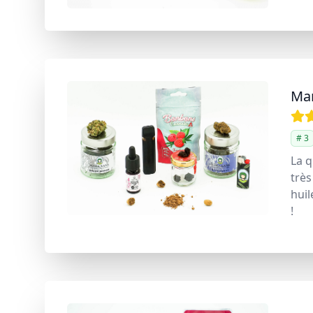
Ma
# 3
La q
très
huil
!