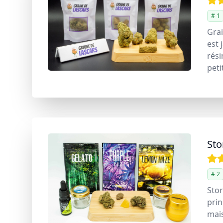
# 1
Grai
est 
rési
peti
St
# 2
Stor
prin
mais