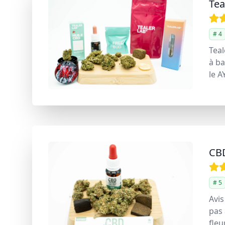
Tea
# 4
Teal
à ba
le A
CB
# 5
Avis
pas
fleu