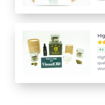
Hig
# 6
High
qual
vous