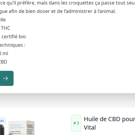
 ce qu’il préfère, mais dans les croquettes ça passe tout seul.
gue afin de bien doser et de l’administrer à l’animal.
lle
e THC
certifié bio
techniques :
0 ml
CBD
Huile de CBD pour
on
# 3
Vital