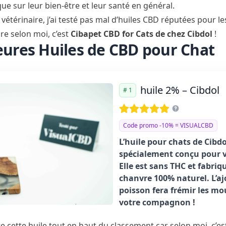
que sur leur bien-être et leur santé en général.
vétérinaire, j’ai testé pas mal d’huiles CBD réputées pour le
ure selon moi, c’est
Cibapet CBD for Cats
de chez Cibdol
!
leures Huiles de CBD pour Chat
huile 2% – Cibdol
# 1
Code promo -10% = VISUALCBD
L’huile pour chats de Cibdo
spécialement conçu pour v
Elle est sans THC et fabriq
chanvre 100% naturel. L’aj
poisson fera frémir les m
votre compagnon !
tre cette huile tout en haut du classement car selon moi, c’es