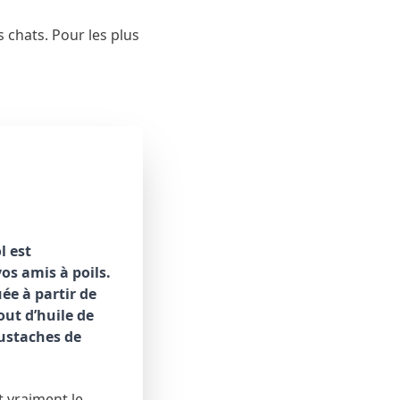
s chats. Pour les plus
l est
os amis à poils.
uée à partir de
out d’huile de
oustaches de
t vraiment le