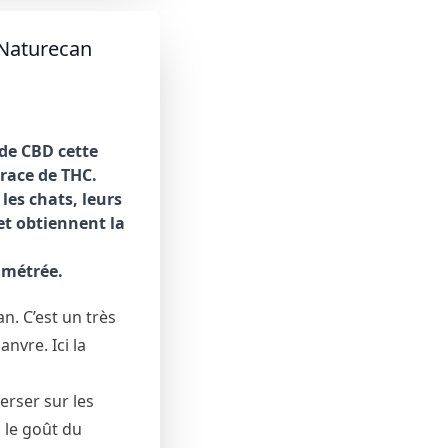
 Naturecan
 de CBD cette
race de THC.
es chats, leurs
et obtiennent la
limétrée.
n. C’est un très
nvre. Ici la
verser sur les
 le goût du