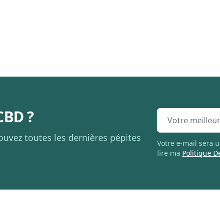
CBD ?
Email address
ouvez toutes les dernières pépites
Votre e-mail sera 
lire ma
Politique D