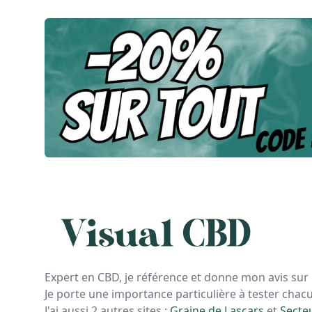
Expert en CBD, je référence et donne mon avis sur 
Je porte une importance particulière à tester chac
J'ai aussi 2 autres sites :
Graine de Lascars
et
Secte