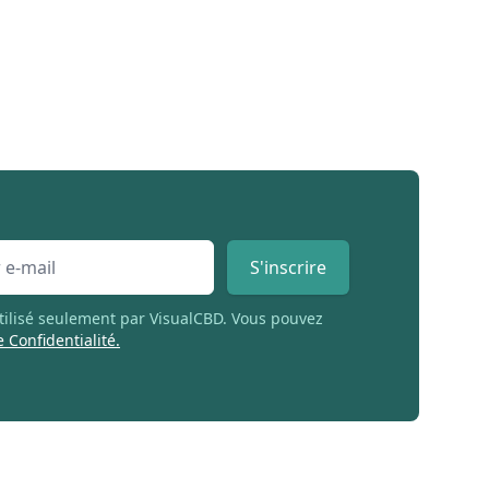
S'inscrire
utilisé seulement par VisualCBD. Vous pouvez
e Confidentialité.