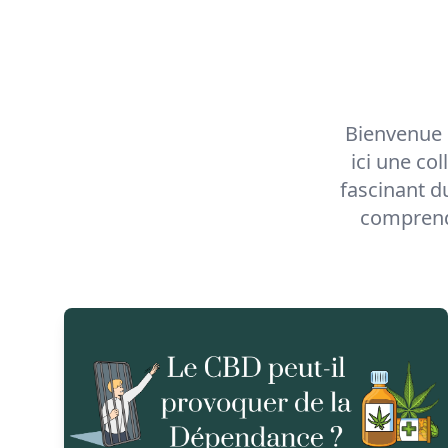
Skip to content
Bienvenue 
ici une co
fascinant d
comprendr