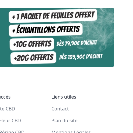
uccès
Liens utiles
ite CBD
Contact
Fleur CBD
Plan du site
 Résine CBD
Mentions Légales