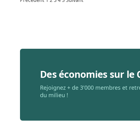
Précédent
1
2
3
4
5
Suivant
des
publications
Des économies sur le 
Rejoignez + de 3'000 membres et retr
du milieu !