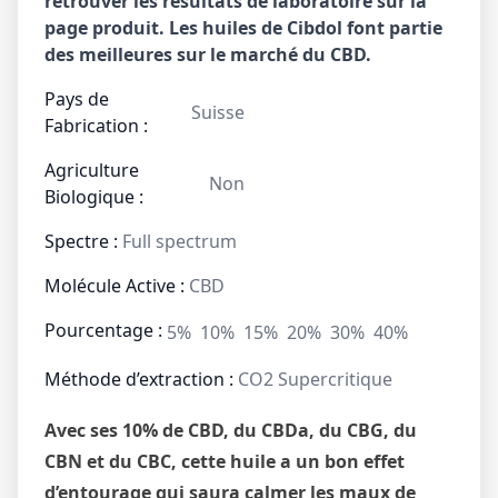
retrouver les résultats de laboratoire sur la
page produit. Les huiles de Cibdol font partie
des meilleures sur le marché du CBD.
Pays de
Suisse
Fabrication :
Agriculture
Non
Biologique :
Spectre :
Full spectrum
Molécule Active :
CBD
Pourcentage :
5%
10%
15%
20%
30%
40%
Méthode d’extraction :
CO2 Supercritique
Avec ses 10% de CBD, du CBDa, du CBG, du
CBN et du CBC, cette huile a un bon effet
d’entourage qui saura calmer les maux de