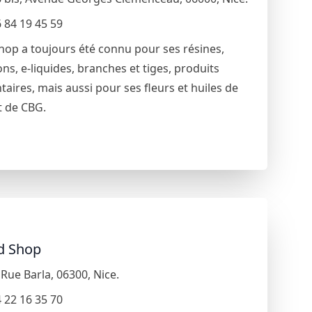
 84 19 45 59
op a toujours été connu pour ses résines,
ons, e-liquides, branches et tiges, produits
taires, mais aussi pour ses fleurs et huiles de
t de CBG.
 Shop
,
Rue Barla
,
06300
,
Nice
.
 22 16 35 70