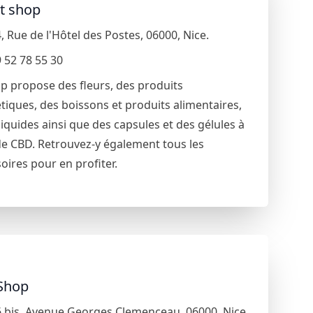
et shop
4
,
Rue de l'Hôtel des Postes
,
06000
,
Nice
.
 52 78 55 30
p propose des fleurs, des produits
iques, des boissons et produits alimentaires,
liquides ainsi que des capsules et des gélules à
e CBD. Retrouvez-y également tous les
oires pour en profiter.
Shop
 bis
,
Avenue Georges Clemenceau
,
06000
,
Nice
.