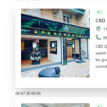
Voir la fiche détaillée
# 1
Wood Shop
CBD
7 Rue Barla, 06300 Nice, France
1
04 22 16 35 70
06
Voir la fiche détaillée
High Society
CBD Q
savoir 
90 Boulevard de Cessole, 06100 Nice, France
les gr
09 83 28 92 93
cosmé
Voir la fiche détaillée
MRS GREEN
77 Rue de France, 06000 Nice, France
06 67 30 60 65
Voir la fiche détaillée
# 2