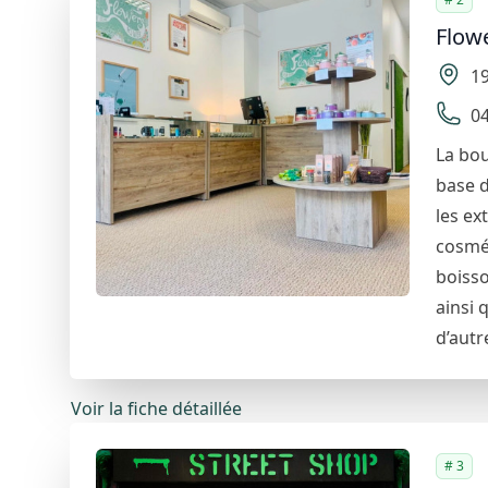
CBD STARDAWG
Flow
42 Avenue de la République, 06300 Nice, France
1
06 61 30 64 73
04
Voir la fiche détaillée
Street shop
La bou
base d
121 Boulevard Gambetta, 06000 Nice, France
les ex
09 83 41 68 70
cosmét
Voir la fiche détaillée
boisso
POWER CBD
ainsi 
14 Boulevard Jean Jaurès, 06300 Nice, France
d’autr
09 54 23 17 10
Voir la fiche détaillée
# 3