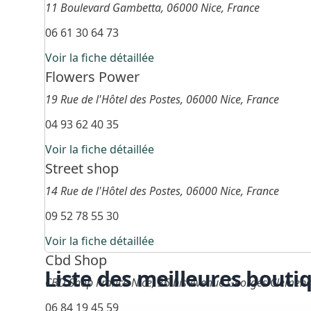
11 Boulevard Gambetta, 06000 Nice, France
06 61 30 64 73
Voir la fiche détaillée
Flowers Power
19 Rue de l'Hôtel des Postes, 06000 Nice, France
04 93 62 40 35
Voir la fiche détaillée
Street shop
14 Rue de l'Hôtel des Postes, 06000 Nice, France
09 52 78 55 30
Voir la fiche détaillée
Cbd Shop
Liste des meilleures bouti
CBD Shop France Nice, 36 bis Avenue Georges Clemenc
06 84 19 45 59