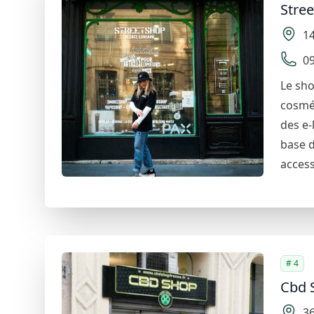
Stre
1
09
Le sho
cosmét
des e-
base d
access
# 4
Cbd 
36