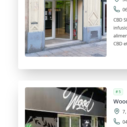
06
CBD Sh
infusi
alimen
CBD e
# 5
Wood
7
04