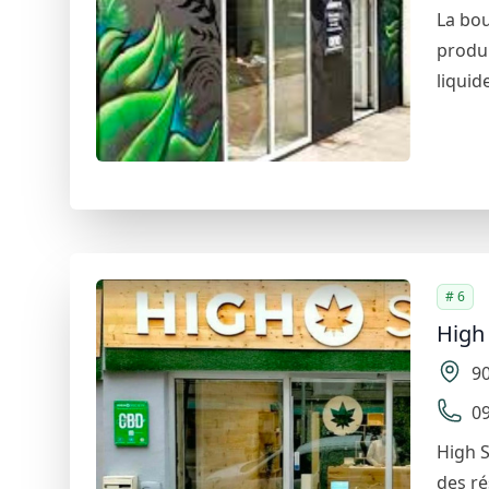
La bou
produi
liquid
# 6
High 
9
09
High S
des ré