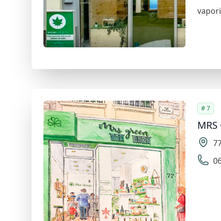
vapori
# 7
MRS
7
06