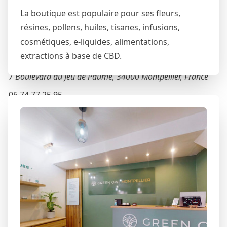
43 Rue de l'Aiguillerie, 34000 Montpellier, France
La boutique est populaire pour ses fleurs,
résines, pollens, huiles, tisanes, infusions,
06 14 02 57 77
cosmétiques, e-liquides, alimentations,
Voir la fiche détaillée
extractions à base de CBD.
Green Life
7 Boulevard du Jeu de Paume, 34000 Montpellier, France
06 74 77 25 95
Voir la fiche détaillée