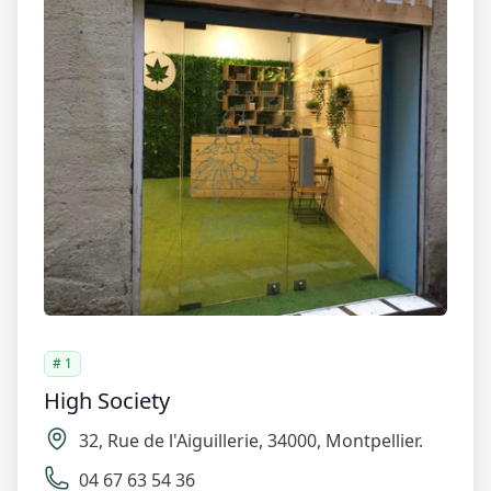
Voir la fiche détaillée
HISTOIRE DE GRAINES
31 Rue de l'Aiguillerie, 34000 Montpellier, France
09 88 08 17 77
Voir la fiche détaillée
CBD SHOP
3 Rue de la République, 34000 Montpellier, France
09 83 87 09 70
Voir la fiche détaillée
LES HERBES DE LA JOIE
# 1
6 Rue d'Alger, 34000 Montpellier, France
High Society
04 67 66 04 47
32
,
Rue de l'Aiguillerie
,
34000
,
Montpellier
.
Voir la fiche détaillée
Cannabillion
04 67 63 54 36