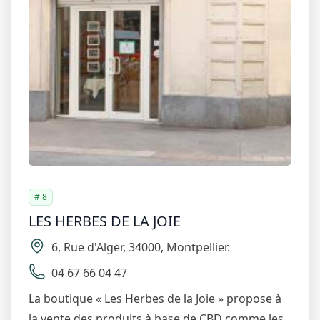
# 8
LES HERBES DE LA JOIE
6
,
Rue d'Alger
,
34000
,
Montpellier
.
04 67 66 04 47
La boutique « Les Herbes de la Joie » propose à
la vente des produits à base de CBD comme les