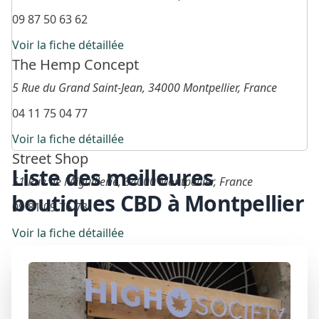
09 87 50 63 62
Voir la fiche détaillée
The Hemp Concept
5 Rue du Grand Saint-Jean, 34000 Montpellier, France
04 11 75 04 77
Voir la fiche détaillée
Street Shop
Liste des meilleures
51 Rue de l'Aiguillerie, 34000 Montpellier, France
boutiques CBD à Montpellier
09 81 09 76 73
Voir la fiche détaillée
LEGALIZE
12 Boulevard Ledru Rollin, 34000 Montpellier, France
07 49 26 15 16