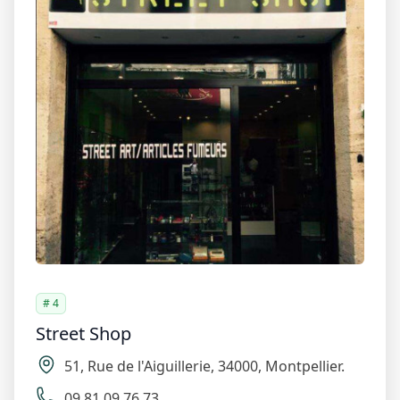
# 4
Street Shop
51
,
Rue de l'Aiguillerie
,
34000
,
Montpellier
.
09 81 09 76 73