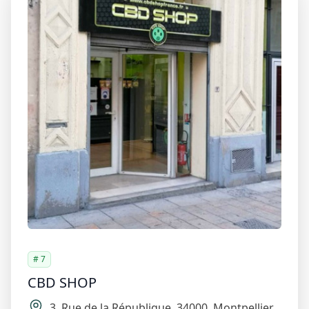
# 7
CBD SHOP
3
,
Rue de la République
,
34000
,
Montpellier
.