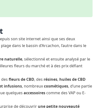
t
puis son site internet ainsi que ses deux
plage dans le bassin d’Arcachon, l’autre dans le
re naturelle
, sélectionné et ensuite analysé par le
illeures fleurs du marché et à des prix défiant
z des
fleurs de CBD
, des
résines
,
huiles de CBD
et infusions
, nombreux
cosmétiques
, d’une partie
i que quelques
accessoires
comme des VAP ou E-
a surprise de découvrir
une petite nouveauté