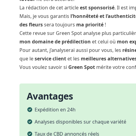
La rédaction de cet article
est sponsorisé
. Il est i
Mais, je vous garantis
l’honnêteté et l’authenticit
des fleurs
sera toujours
ma priorité
!
Cette revue sur Green Spot analyse plus particuli
mon domaine de prédilection
et celui où
mon expe
Pour autant, j’analyserai aussi pour vous, les
résin
que le
service client
et les
meilleures alternative
Vous voulez savoir si
Green Spot
mérite votre confi
Avantages
Expédition en 24h
Analyses disponibles sur chaque variété
Taux de CBD annoncés réels