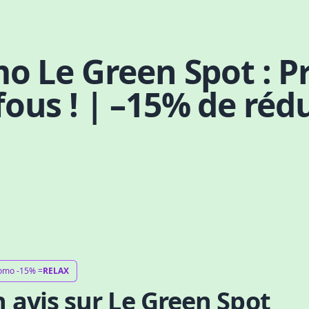
o Le Green Spot : Pr
ous ! | –15% de rédu
omo -15% =
RELAX
 avis sur Le Green Spot